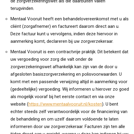
de zorgverzekeringswet als die daarbuiten vallen
terugvinden.
Mentaal Vooruit heeft een behandelovereenkomst met u als
cliënt (zorgafnemer) en factureert daarom direct aan u.
Deze factuur kunt u vervolgens, indien deze hiervoor in
aanmerking komt, declareren bij uw zorgverzekeraar.
Mentaal Vooruit is een contractvrije praktijk. Dit betekent dat
uw vergoeding voor zorg die valt onder de
zorgverzekeringswet afhankelijk kan zijn van de door u
afgesloten basiszorgverzekering en polisvoorwaarden. U
komt met een passende verwijzing altijd in aanmerking voor
(gedeeltelijke) vergoeding. Wij informeren u hierover zo goed
als mogelijk vooraf bij het eerste contact en via onze
website (
https://www.mentaalvooruit.nl/kosten
). U bent
echter steeds zelf verantwoordelijk voor de financiering van
de behandeling en om uzelf daarom voldoende te laten
informeren door uw zorgverzekeraar. Facturen zijn ten alle
tijden direct aan u gericht, waarna u deze kan indienen bij uw